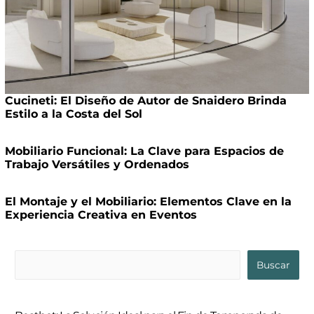
Cucineti: El Diseño de Autor de Snaidero Brinda
Estilo a la Costa del Sol
Mobiliario Funcional: La Clave para Espacios de
Trabajo Versátiles y Ordenados
El Montaje y el Mobiliario: Elementos Clave en la
Experiencia Creativa en Eventos
B
Buscar
u
s