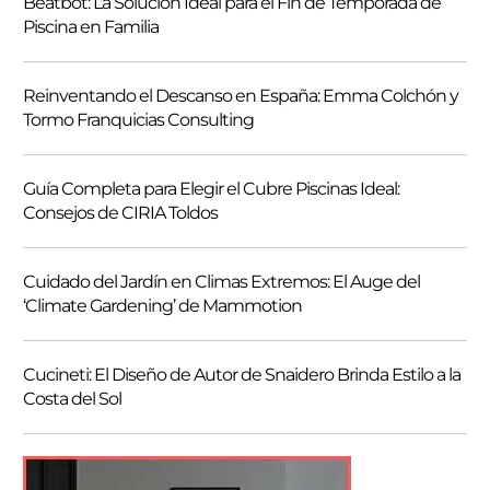
Beatbot: La Solución Ideal para el Fin de Temporada de
c
Piscina en Familia
a
r
Reinventando el Descanso en España: Emma Colchón y
Tormo Franquicias Consulting
Guía Completa para Elegir el Cubre Piscinas Ideal:
Consejos de CIRIA Toldos
Cuidado del Jardín en Climas Extremos: El Auge del
‘Climate Gardening’ de Mammotion
Cucineti: El Diseño de Autor de Snaidero Brinda Estilo a la
Costa del Sol