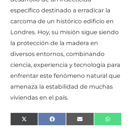
específico destinado a erradicar la
carcoma de un histórico edificio en
Londres. Hoy, su misión sigue siendo
la protección de la madera en
diversos entornos, combinando
ciencia, experiencia y tecnología para
enfrentar este fenómeno natural que
amenaza la estabilidad de muchas
viviendas en el país.
Compartir
Compartir
Compartir
Comparti
X
F
E
W
en
en
en
en
(
a
m
h
T
c
a
a