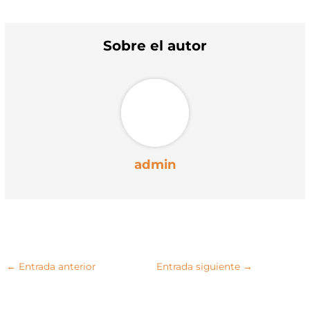
w
e
i
t
i
b
l
s
t
o
A
t
o
p
Sobre el autor
e
k
p
r
)
admin
←
Entrada anterior
Entrada siguiente
→