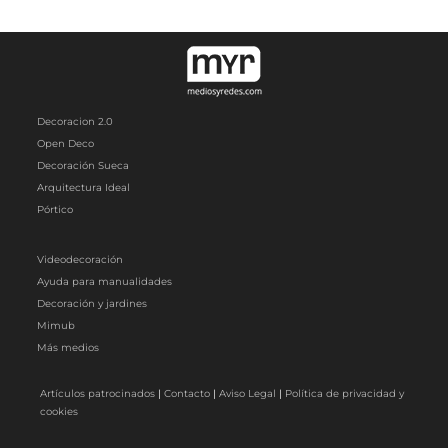
Decoracion 2.0
Open Deco
Decoración Sueca
Arquitectura Ideal
Pórtico
Videodecoración
Ayuda para manualidades
Decoración y jardines
Mimub
Más medios
Artículos patrocinados
|
Contacto
|
Aviso Legal
|
Política de privacidad y
cookies