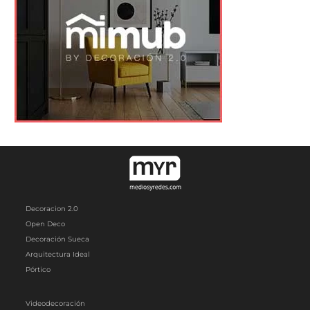
Decoracion 2.0
Open Deco
Decoración Sueca
Arquitectura Ideal
Pórtico
Videodecoración