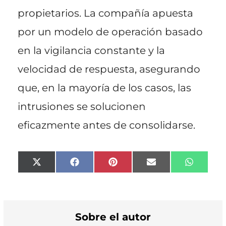
propietarios. La compañía apuesta
por un modelo de operación basado
en la vigilancia constante y la
velocidad de respuesta, asegurando
que, en la mayoría de los casos, las
intrusiones se solucionen
eficazmente antes de consolidarse.
Compartir
Compartir
Compartir
Compartir
Compart
X
F
P
E
W
en
en
en
en
en
(
a
i
m
h
T
c
n
a
a
w
e
t
i
t
i
b
e
l
s
t
o
r
A
t
o
e
p
Sobre el autor
e
k
s
p