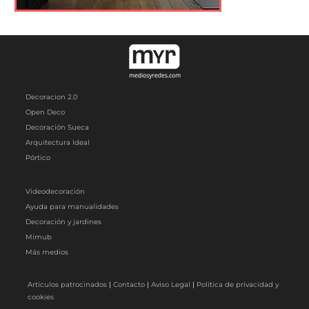
Decoracion 2.0
Open Deco
Decoración Sueca
Arquitectura Ideal
Pórtico
Videodecoración
Ayuda para manualidades
Decoración y jardines
Mimub
Más medios
Artículos patrocinados
|
Contacto
|
Aviso Legal
|
Política de privacidad y
cookies