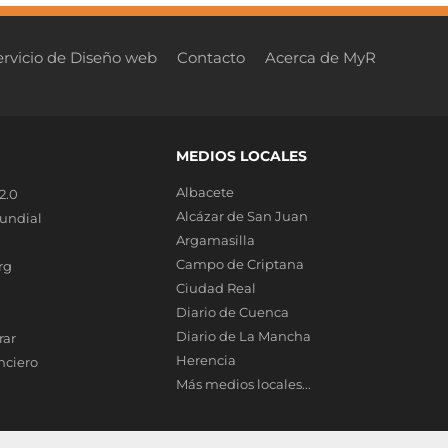
ervicio de Diseño web
Contacto
Acerca de MyR
MEDIOS LOCALES
Albacete
2.0
Alcázar de San Juan
undial
Argamasilla
Campo de Criptana
rg
Ciudad Real
Diario de Cuenca
Diario de La Mancha
rar
Herencia
nciero
Más medios locales...