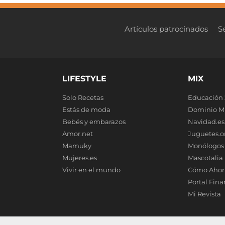
Artículos patrocinados
S
LIFESTYLE
MIX
Solo Recetas
Educación 
Estás de moda
Dominio M
Bebés y embarazos
Navidad.es
Amor.net
Juguetes.o
Mamuky
Monólogos
Mujeres.es
Mascotalia
Vivir en el mundo
Cómo Ahor
Portal Fina
Mi Revista