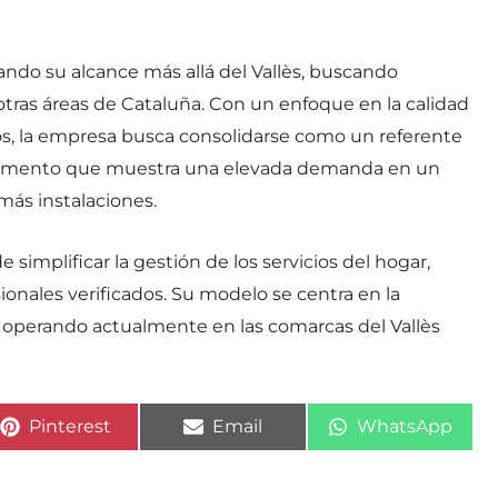
ando su alcance más allá del Vallès, buscando
tras áreas de Cataluña. Con un enfoque en la calidad
tos, la empresa busca consolidarse como un referente
egmento que muestra una elevada demanda en un
ás instalaciones.
 simplificar la gestión de los servicios del hogar,
ionales verificados. Su modelo se centra en la
ad, operando actualmente en las comarcas del Vallès
Compartir
Compartir
Compartir
Pinterest
Email
WhatsApp
en
en
en