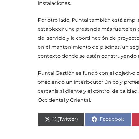
instalaciones.
Por otro lado, Puntal también está ampli
establecer una presencia más fuerte en o
del servicio y la coordinación de proyec
en el mantenimiento de piscinas, un s
contexto donde se están construyendo m
Puntal Gestión se fundó con el objetivo de
ofreciendo un interlocutor único y profes
cercanía al cliente y el control de calid
Occidental y Oriental.
Compartir
Compartir
X (Twitter)
Facebook
en
en