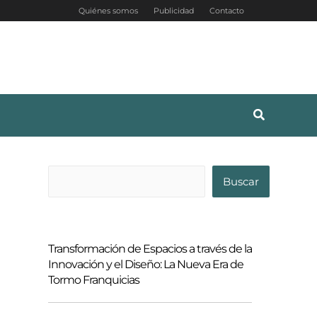
Quiénes somos
Publicidad
Contacto
B
Buscar
u
s
c
Transformación de Espacios a través de la
a
Innovación y el Diseño: La Nueva Era de
Tormo Franquicias
r