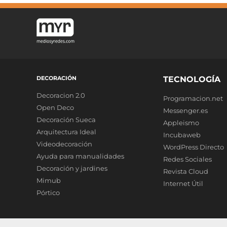
DECORACIÓN
TECNOLOGÍA
Decoracion 2.0
Programacion.net
Open Deco
Messenger.es
Decoración Sueca
Appleismo
Arquitectura Ideal
Incubaweb
Videodecoración
WordPress Directo
Ayuda para manualidades
Redes Sociales
Decoración y jardines
Revista Cloud
Mimub
Internet Útil
Pórtico