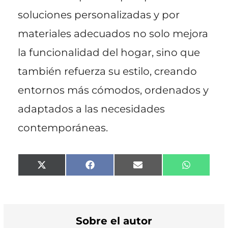
soluciones personalizadas y por
materiales adecuados no solo mejora
la funcionalidad del hogar, sino que
también refuerza su estilo, creando
entornos más cómodos, ordenados y
adaptados a las necesidades
contemporáneas.
Compartir
Compartir
Compartir
Comparti
X
F
E
W
en
en
en
en
(
a
m
h
T
c
a
a
w
e
i
t
i
b
l
s
t
o
A
t
o
p
Sobre el autor
e
k
p