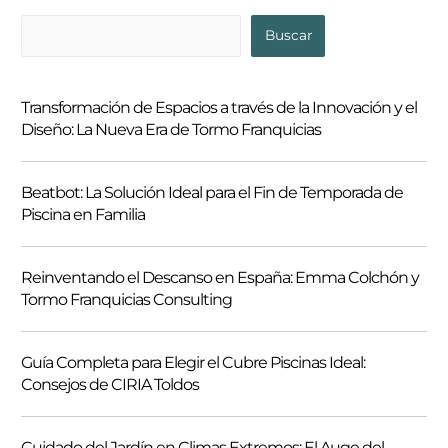
B
Buscar
u
s
Transformación de Espacios a través de la Innovación y el
c
Diseño: La Nueva Era de Tormo Franquicias
a
r
Beatbot: La Solución Ideal para el Fin de Temporada de
Piscina en Familia
Reinventando el Descanso en España: Emma Colchón y
Tormo Franquicias Consulting
Guía Completa para Elegir el Cubre Piscinas Ideal:
Consejos de CIRIA Toldos
Cuidado del Jardín en Climas Extremos: El Auge del