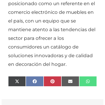
posicionado como un referente en el
comercio electrónico de muebles en
el país, con un equipo que se
mantiene atento a las tendencias del
sector para ofrecer a los
consumidores un catálogo de
soluciones innovadoras y de calidad
en decoración del hogar.
Compartir
Compartir
Compartir
Compartir
Compart
X
F
P
E
W
en
en
en
en
en
(
a
i
m
h
T
c
n
a
a
w
e
t
i
t
i
b
e
l
s
t
o
r
A