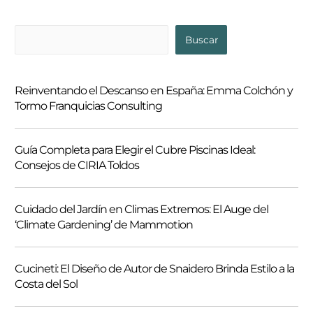
B
Buscar
u
s
Reinventando el Descanso en España: Emma Colchón y
c
Tormo Franquicias Consulting
a
r
Guía Completa para Elegir el Cubre Piscinas Ideal:
Consejos de CIRIA Toldos
Cuidado del Jardín en Climas Extremos: El Auge del
‘Climate Gardening’ de Mammotion
Cucineti: El Diseño de Autor de Snaidero Brinda Estilo a la
Costa del Sol