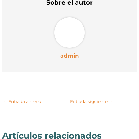
t
o
e
p
Sobre el autor
e
k
s
p
r
t
)
admin
←
Entrada anterior
Entrada siguiente
→
Artículos relacionados