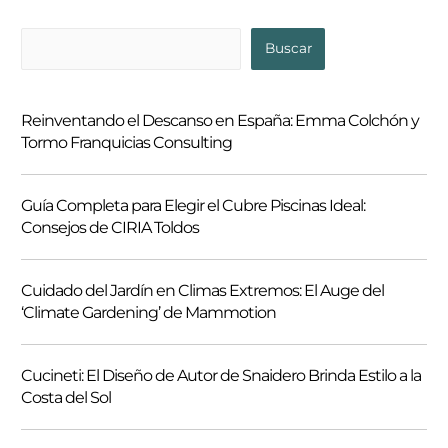
B
Buscar
u
s
Reinventando el Descanso en España: Emma Colchón y
c
Tormo Franquicias Consulting
a
r
Guía Completa para Elegir el Cubre Piscinas Ideal:
Consejos de CIRIA Toldos
Cuidado del Jardín en Climas Extremos: El Auge del
‘Climate Gardening’ de Mammotion
Cucineti: El Diseño de Autor de Snaidero Brinda Estilo a la
Costa del Sol