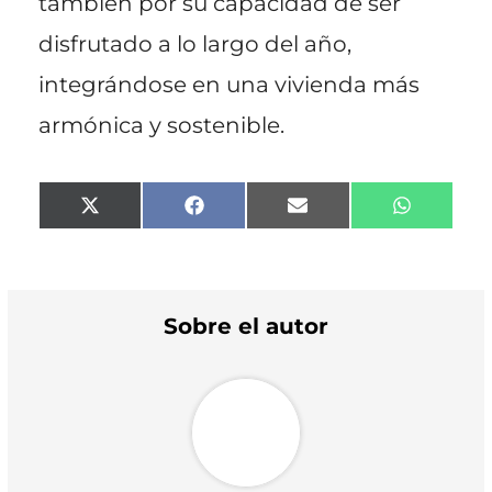
también por su capacidad de ser
disfrutado a lo largo del año,
integrándose en una vivienda más
armónica y sostenible.
Compartir
Compartir
Compartir
Comparti
X
F
E
W
en
en
en
en
(
a
m
h
T
c
a
a
w
e
i
t
i
b
l
s
t
o
A
t
o
p
Sobre el autor
e
k
p
r
)