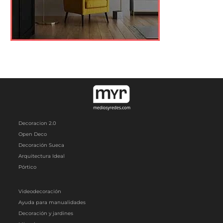
Decoracion 2.0
Open Deco
Decoración Sueca
Arquitectura Ideal
Pórtico
Videodecoración
Ayuda para manualidades
Decoración y jardines