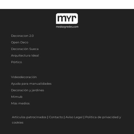
Decoracion 2.0
Open Deco
Decoración Sueca
Arquitectura Ideal
Pórtico
Videodecoración
Ayuda para manualidades
Decoración y jardines
Mimub
Más medios
Artículos patrocinados
|
Contacto
|
Aviso Legal
|
Política de privacidad y
cookies